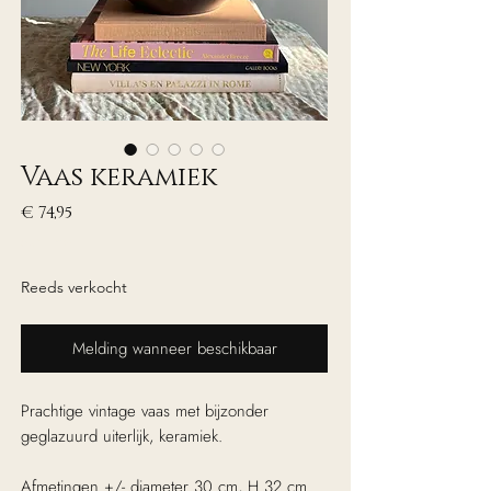
Vaas keramiek
Prijs
€ 74,95
excl. Btw
Reeds verkocht
Melding wanneer beschikbaar
Prachtige vintage vaas met bijzonder
geglazuurd uiterlijk, keramiek.
Afmetingen +/- diameter 30 cm, H 32 cm.