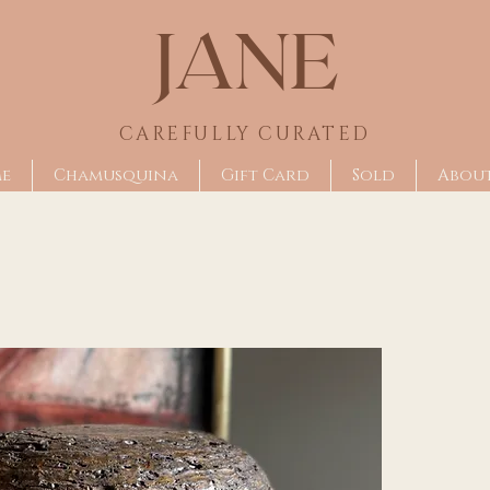
JANE
CAREFULLY CU
RATED
me
Chamusquina
Gift Card
Sold
Abou