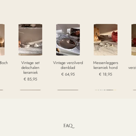
 Boch
Vintage set
Vintage verzilverd
Messenleggers
dekschalen
dienblad
keramiek hond
verz
keramiek
Prijs
Prijs
€ 64,95
€ 18,95
Prijs
€ 85,95
w
excl. Btw
excl. Btw
excl. Btw
Sold
Sold
Sold
S
FAQ
Glazen schaal op
Vintage beeldje
Doosje ingelegd
V
kelk
voet
Tonalá uiltje
hoorn
St