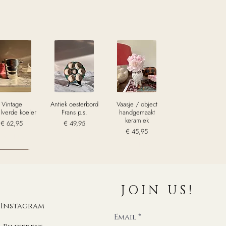
Vintage
Antiek oesterbord
Vaasje / object
ilverde koeler
Frans p.s.
handgemaakt
keramiek
Prijs
Prijs
€ 62,95
€ 49,95
Prijs
€ 45,95
excl. Btw
excl. Btw
excl. Btw
old
JOIN US!
Instagram
intage set
Email
affordshire