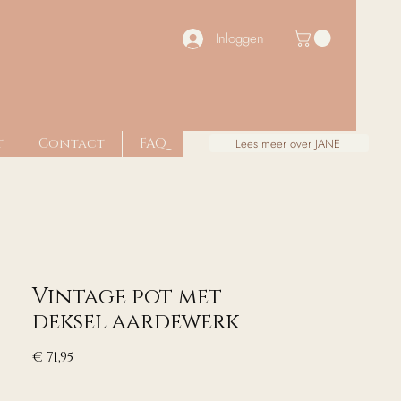
Inloggen
t
Contact
FAQ
Lees meer over JANE
Vintage pot met
deksel aardewerk
Prijs
€ 71,95
excl. Btw