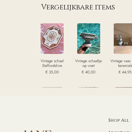
Vergelijkbare items
Vintage schaal
Vintage schaaltje
Vintage vaas
Staffordshire
op voet
keramiek
Prijs
Prijs
Prijs
€ 35,00
€ 40,00
€ 44,95
excl. Btw
excl. Btw
excl. Bt
Sold
Shop All
Beeldje
Vintage kandelaar
Vintage
handgemaakt
messing vijf
verzilverde 