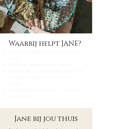
Waarbij helpt JANE?
Identiteit en karakter te geven aan een
ruimte.
Warmte en gezelligheid te creëren.
Focuspunten en 'conversation pieces' toe
te voegen waardoor je een ruimte
beleeft.
Persoonlijke herinneringen en verhalen
te verwerken.
Jane bij jou thuis