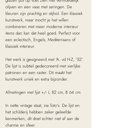
glazen pot op voet zien met vermoedelijk
olijven en een vaas met seringen. De
kleuren zijn prachtig en stijlvol. Een klassiek
kunstwerk, maar mocht je het willen
combineren met meer moderne interieur
items dan kan dat heel goed. Perfect voor
een eclectisch, Engels, Mediterraans of
klassiek interieur.
Het werk is gesigneerd met 'A. vd H-Z, '52'.
De lijst is subtiel gedecoreerd met sierlijke
patronen en een raster. Dit maakt het
kunstwerk uniek en extra bijzonder.
Afmetingen met lijst +/- L 82 cm, B 64 cm.
In nette vintage staat, zie foto's. De lijst en
het schilderij hebben zeker geleefde
kenmerken, dit doet echter niet af aan de
charme en sfeer.