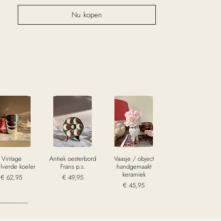
Nu kopen
Vintage
Antiek oesterbord
Vaasje / object
ilverde koeler
Frans p.s.
handgemaakt
keramiek
Prijs
Prijs
€ 62,95
€ 49,95
Prijs
€ 45,95
excl. Btw
excl. Btw
excl. Btw
old