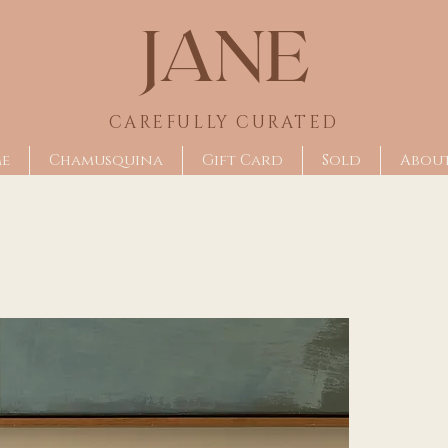
JANE
CAREFULLY CU
RATED
me
Chamusquina
Gift Card
Sold
Abou