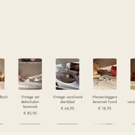
 Boch
Vintage set
Vintage verzilverd
Messenleggers
dekschalen
dienblad
keramiek hond
verz
keramiek
Prijs
Prijs
€ 64,95
€ 18,95
Prijs
€ 85,95
w
excl. Btw
excl. Btw
excl. Btw
Sold
Sold
Sold
S