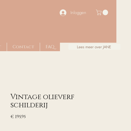
Inloggen
t
Contact
FAQ
Lees meer over JANE
Vintage olieverf
schilderij
Prijs
€ 195,95
excl. Btw