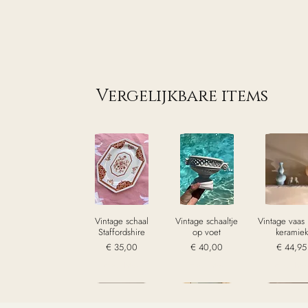
Vergelijkbare items
Vintage schaal
Vintage schaaltje
Vintage vaas
Staffordshire
op voet
keramiek
Prijs
Prijs
Prijs
€ 35,00
€ 40,00
€ 44,95
excl. Btw
excl. Btw
excl. Bt
Sold