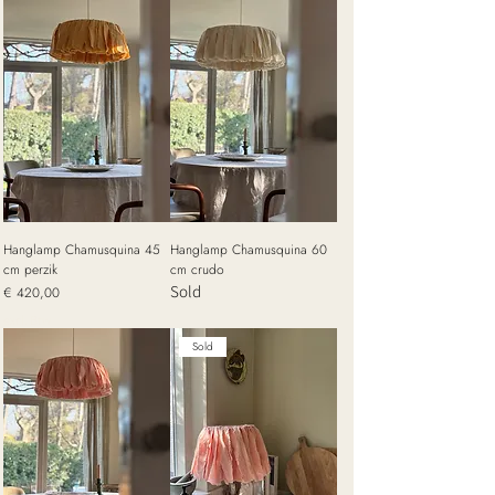
Hanglamp Chamusquina 45
Hanglamp Chamusquina 60
cm perzik
cm crudo
Sold
Prijs
€ 420,00
excl. Btw
Sold