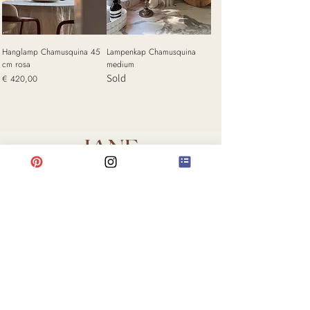
Hanglamp Chamusquina 45
Lampenkap Chamusquina
cm rosa
medium
Sold
Prijs
€ 420,00
excl. Btw
JANE
Shop All
About us
Contact
FAQ
Shipping & Returns