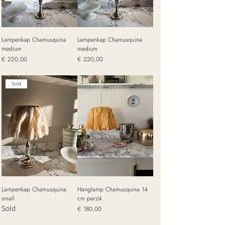
Lampenkap Chamusquina
Lampenkap Chamusquina
medium
medium
Prijs
Prijs
€ 220,00
€ 220,00
excl. Btw
excl. Btw
Sold
Lampenkap Chamusquina
Hanglamp Chamusquina 14
small
cm perzik
Sold
Prijs
€ 180,00
excl. Btw