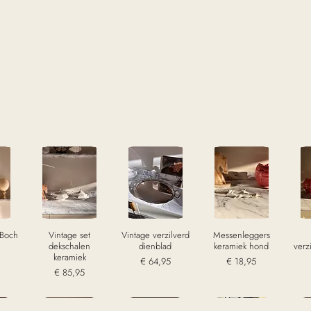
 Boch
Vintage set
Vintage verzilverd
Messenleggers
dekschalen
dienblad
keramiek hond
verz
keramiek
Prijs
Prijs
€ 64,95
€ 18,95
Prijs
€ 85,95
w
excl. Btw
excl. Btw
excl. Btw
Sold
Sold
Sold
S