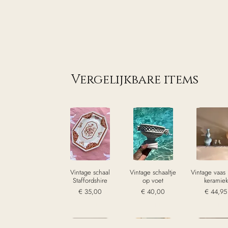
Vergelijkbare items
Vintage schaal
Vintage schaaltje
Vintage vaas
Staffordshire
op voet
keramiek
Prijs
Prijs
Prijs
€ 35,00
€ 40,00
€ 44,95
excl. Btw
excl. Btw
excl. Bt
Sold