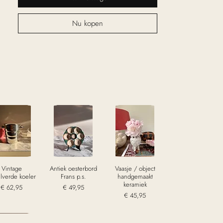
Nu kopen
Vintage
Antiek oesterbord
Vaasje / object
ilverde koeler
Frans p.s.
handgemaakt
keramiek
Prijs
Prijs
€ 62,95
€ 49,95
Prijs
€ 45,95
excl. Btw
excl. Btw
excl. Btw
old