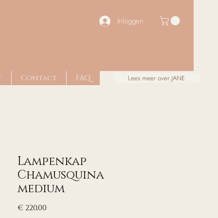
Inloggen
t
Contact
FAQ
Lees meer over JANE
Lampenkap
Chamusquina
medium
Prijs
€ 220,00