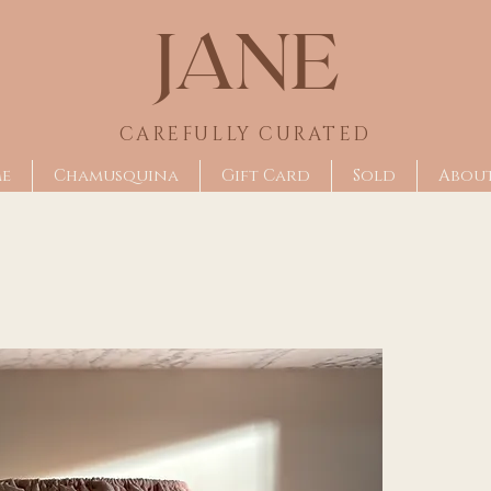
JANE
CAREFULLY CU
RATED
me
Chamusquina
Gift Card
Sold
Abou