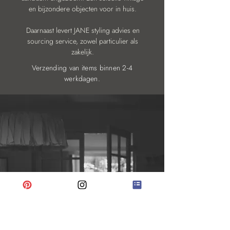
en bijzondere objecten voor in huis.
Daarnaast levert JANE styling advies en
sourcing service, zowel particulier als
zakelijk.
Verzending van items binnen 2-4
werkdagen.