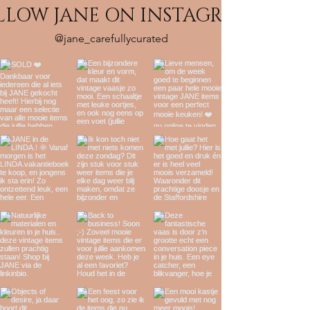
LLOW JANE ON INSTAGRAM
@jane_carefullycurated