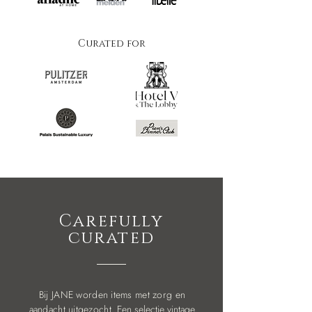
Curated for
Carefully
curated
Bij JANE worden items met zorg en
aandacht uitgezocht.
Een selectie vintage