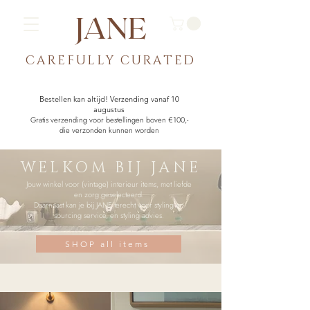
JANE
CAREFULLY CU
RATED
Bestellen kan altijd! Verzending vanaf 10
augustus
Gratis verzending voor bestellingen boven €100,-
die verzonden kunnen worden
WELKOM BIJ JANE
Jouw winkel voor (vintage) interieur items, met liefde
en zorg geselecteerd.
Daarnaast kan je bij JANE terecht voor styling en
sourcing service, en styling advies.
SHOP all items