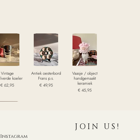
Vintage
Antiek oesterbord
Vaasje / object
ilverde koeler
Frans p.s.
handgemaakt
keramiek
Prijs
Prijs
€ 62,95
€ 49,95
Prijs
€ 45,95
excl. Btw
excl. Btw
excl. Btw
old
JOIN US!
Instagram