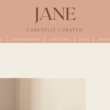
JANE
CAREFULLY CU
RATED
me
Chamusquina
Gift Card
Sold
Abou