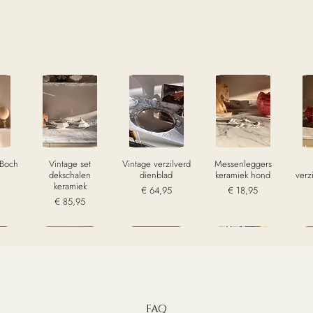
 Boch
Vintage set
Vintage verzilverd
Messenleggers
dekschalen
dienblad
keramiek hond
verz
keramiek
Prijs
Prijs
€ 64,95
€ 18,95
Prijs
€ 85,95
w
excl. Btw
excl. Btw
excl. Btw
Sold
Sold
Sold
S
FAQ