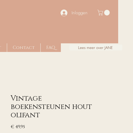
Inloggen
t
Contact
FAQ
Lees meer over JANE
Vintage
boekensteunen hout
olifant
Prijs
€ 49,95