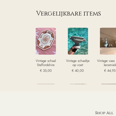
Vergelijkbare items
Vintage schaal
Vintage schaaltje
Vintage vaas
Staffordshire
op voet
keramiek
Prijs
Prijs
Prijs
€ 35,00
€ 40,00
€ 44,95
excl. Btw
excl. Btw
excl. Bt
Sold
Shop All