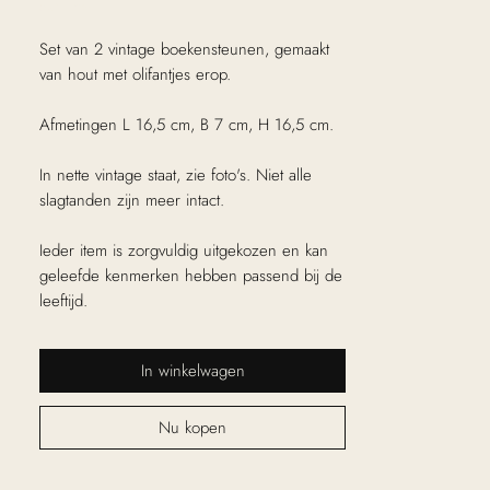
excl. Btw
Set van 2 vintage boekensteunen, gemaakt
van hout met olifantjes erop.
Afmetingen L 16,5 cm, B 7 cm, H 16,5 cm.
In nette vintage staat, zie foto's. Niet alle
slagtanden zijn meer intact.
Ieder item is zorgvuldig uitgekozen en kan
geleefde kenmerken hebben passend bij de
leeftijd.
In winkelwagen
Nu kopen