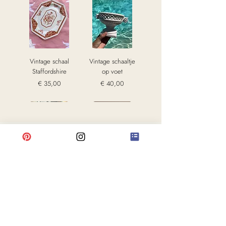
Vintage schaal
Vintage schaaltje
Staffordshire
op voet
Prijs
Prijs
€ 35,00
€ 40,00
excl. Btw
excl. Btw
Sold
Sold
Sold
Sold
Sold
JANE
Shop All
Vintage verzilverde
Vintage vaas Boch
Vintage verzilverd
Vintage kandelaar
Glazen schaal op
Doosje ingelegd
Vaasje / object
Vintage verzilverde
Antiek oesterbord
Vintage beeldje
Messenleggers
Vintage set
Vintage set
Beeldje
handgemaakt
messing vijf
keramiek
dienblad
koeler
hoorn
voet
kelk monogram p.s.
keramiek hond
handgemaakt
Staffordshire
Tonalá uiltje
dekschalen
Frans p.s.
About us
keramiek
kaarsen
Sold
Sold
speksteen vis
keramiek
keramiek
hondjes
Sold
Prijs
Prijs
Prijs
Prijs
Prijs
€ 44,95
€ 64,95
€ 62,95
€ 18,95
€ 49,95
Sold
Sold
Prijs
Prijs
Prijs
Prijs
€ 45,95
€ 95,95
€ 85,95
€ 44,95
Contact
excl. Btw
excl. Btw
excl. Btw
excl. Btw
excl. Btw
excl. Btw
excl. Btw
excl. Btw
excl. Btw
FAQ