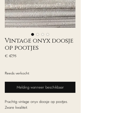
Vintage onyx doosje
op pootjes
Prijs
€ 47,95
excl. Btw
Reeds verkocht
Melding wanneer beschikbaar
Prachtig vintage onyx doosje op pootjes.
Zware kwaliteit.