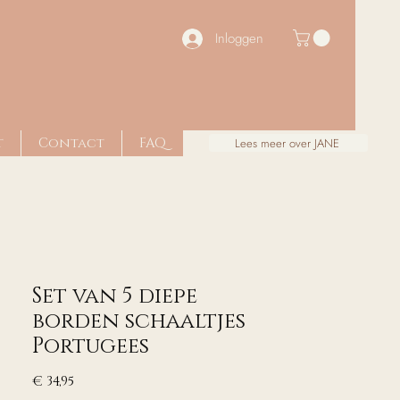
Inloggen
t
Contact
FAQ
Lees meer over JANE
Set van 5 diepe
borden schaaltjes
Portugees
Prijs
€ 34,95