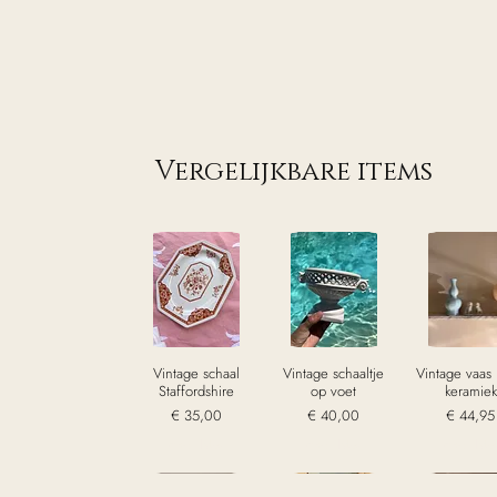
Vergelijkbare items
Vintage schaal
Vintage schaaltje
Vintage vaas
Staffordshire
op voet
keramiek
Prijs
Prijs
Prijs
€ 35,00
€ 40,00
€ 44,95
excl. Btw
excl. Btw
excl. Bt
Sold