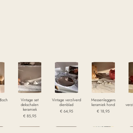
 Boch
Vintage set
Vintage verzilverd
Messenleggers
dekschalen
dienblad
keramiek hond
verz
keramiek
Prijs
Prijs
€ 64,95
€ 18,95
Prijs
€ 85,95
w
excl. Btw
excl. Btw
excl. Btw
Sold
Sold
Sold
S