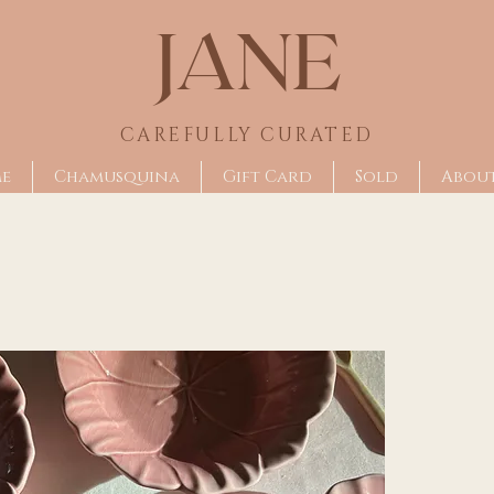
JANE
CAREFULLY CU
RATED
me
Chamusquina
Gift Card
Sold
Abou