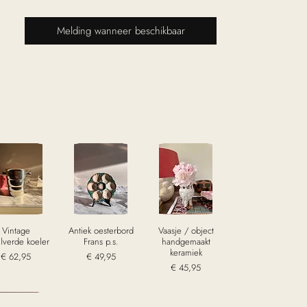
Melding wanneer beschikbaar
Vintage
Antiek oesterbord
Vaasje / object
ilverde koeler
Frans p.s.
handgemaakt
keramiek
Prijs
Prijs
€ 62,95
€ 49,95
Prijs
€ 45,95
excl. Btw
excl. Btw
excl. Btw
old