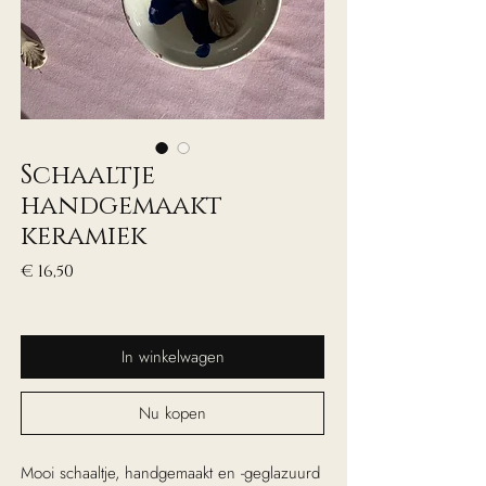
Schaaltje
handgemaakt
keramiek
Prijs
€ 16,50
excl. Btw
In winkelwagen
Nu kopen
Mooi schaaltje, handgemaakt en -geglazuurd