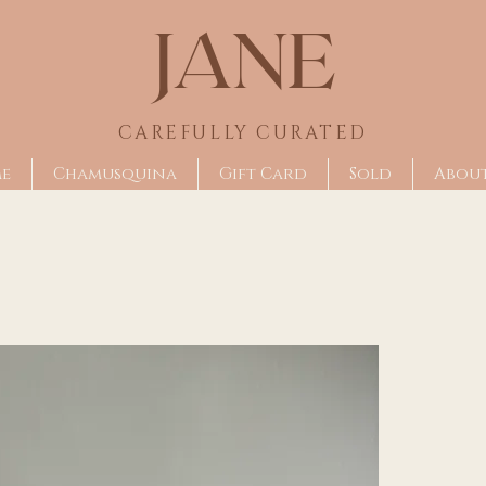
JANE
CAREFULLY CU
RATED
me
Chamusquina
Gift Card
Sold
Abou