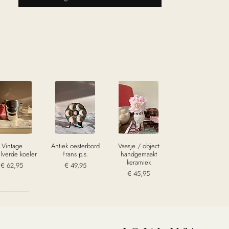
Vintage
Antiek oesterbord
Vaasje / object
ilverde koeler
Frans p.s.
handgemaakt
keramiek
Prijs
Prijs
€ 62,95
€ 49,95
Prijs
€ 45,95
excl. Btw
excl. Btw
excl. Btw
old