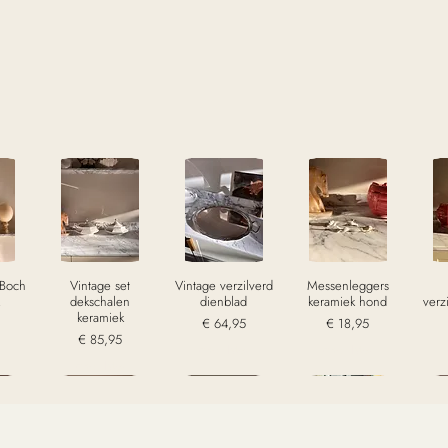
 Boch
Vintage set
Vintage verzilverd
Messenleggers
dekschalen
dienblad
keramiek hond
verz
keramiek
Prijs
Prijs
€ 64,95
€ 18,95
Prijs
€ 85,95
w
excl. Btw
excl. Btw
excl. Btw
Sold
Sold
Sold
S