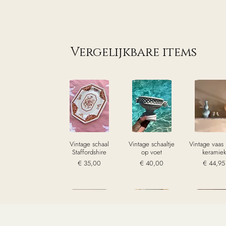
Vergelijkbare items
Vintage schaal
Vintage schaaltje
Vintage vaas
Staffordshire
op voet
keramiek
Prijs
Prijs
Prijs
€ 35,00
€ 40,00
€ 44,95
excl. Btw
excl. Btw
excl. Bt
Sold