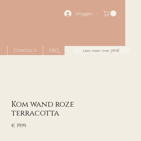
Inloggen
t
Contact
FAQ
Lees meer over JANE
Kom wand roze
terracotta
Prijs
€ 39,95
excl. Btw